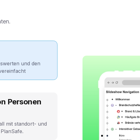
aten.
nswerten und den
vereinfacht
von Personen
ll mit standort- und
 PlanSafe.